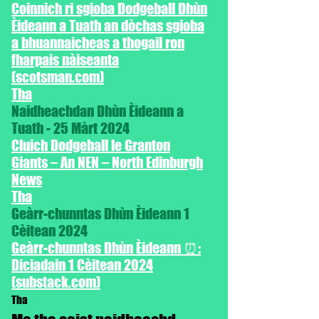
Coinnich ri sgioba Dodgeball Dhùn
Èideann a Tuath an dòchas sgioba
a bhuannaicheas a thogail ron
fharpais nàiseanta
(scotsman.com)
Tha
Naidheachdan Dhùn Èideann a
Tuath - 25 Màrt 2024
Cluich Dodgeball le Granton
Giants – An NEN – North Edinburgh
News
Tha
Geàrr-chunntas Dhùn Èideann 1
Cèitean 2024
Geàrr-chunntas Dhùn Èideann ⏰:
Diciadain 1 Cèitean 2024
(substack.com)
Tha