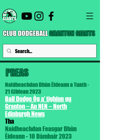
CLUB DODGEBALL
GRANTON GIANTS
PREAS
Naidheachdan Dhùn Èideann a Tuath -
21 Giblean 2023
Ball Dodge Òg a’ tighinn gu
Granton – An NEN – North
Edinburgh News
Tha
Naidheachdan Feasgar Dhùn
Èideann - 10 Dàmhair 2023