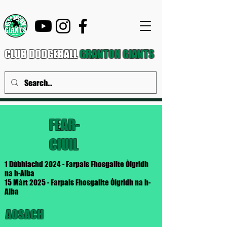
CLUB DODGEBALL
GRANTON GIANTS
FEAR-
CIUIL
1 Dùbhlachd 2024 - Farpais Fhosgailte Òigridh
na h-Alba
15 Màrt 2025 - Farpais Fhosgailte Òigridh na h-
Alba
AOSACH