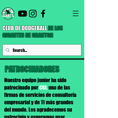
CLUB DE DODGEBALL
DE LOS
GIGANTES DE GRANTON
PATROCINADORES
Nuestro equipo junior ha sido
patrocinado por
CGI,
una de las
firmas de servicios de consultoría
empresarial y de TI más grandes
del mundo. Les agradecemos su
patrocinio y esperamos usar