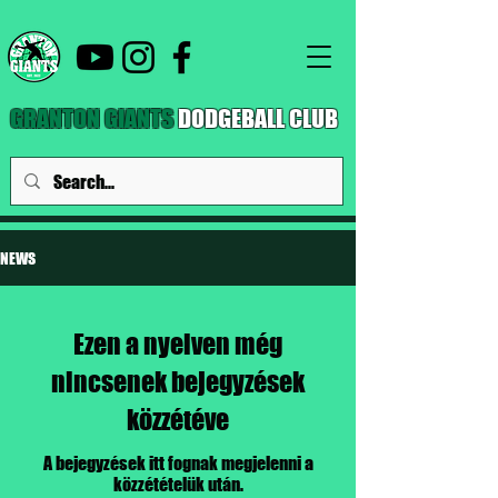
GRANTON GIANTS
DODGEBALL CLUB
NEWS
Ezen a nyelven még
nincsenek bejegyzések
közzétéve
A bejegyzések itt fognak megjelenni a
közzétételük után.