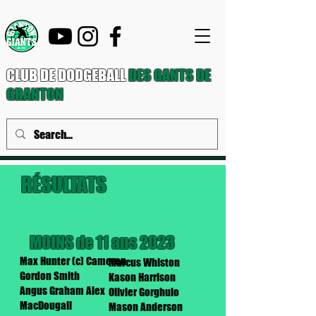
CLUB DE DODGEBALL
DES GANTS DE
GRANTON
RÉSULTATS
MOINS de 11 ans 2023
Max Hunter (c) Cameron
Marcus Whiston
Gordon Smith
Kason Harrison
Angus Graham Alex
Olivier Gorghulo
MacDougall
Mason Anderson