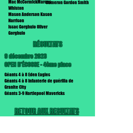
Mac McCormickMarcus
Cameron Gordon Smith
Whiston
Mason Anderson Kason
Harrison
Issac Gorghulo Oliver
Gorghulo
RÉSULTATS
9 décembre 2023
OPEN D'ÉCOSSE - 4ème place
Géants 4 à 8 Eden Eagles
Géants 4 à 8 Infanterie de guérilla de
Granite City
Géants 3-9 Hartlepool Mavericks
RETOUR AUX RESULTATS