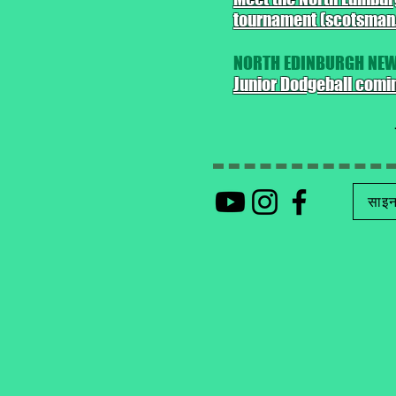
tournament (scotsman
NORTH EDINBURGH NEWS 
Junior Dodgeball comin
साइन