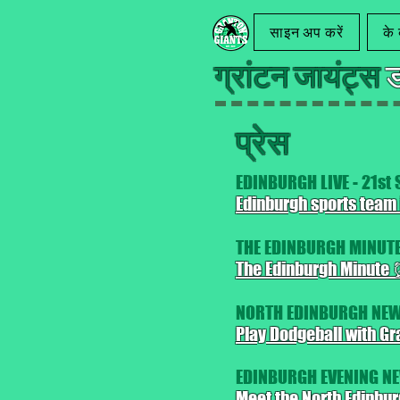
साइन अप करें
के ब
ग्रांटन जायंट्स
ड
प्रेस
EDINBURGH LIVE - 21st
Edinburgh sports team i
THE EDINBURGH MINUTE
The Edinburgh Minute
NORTH EDINBURGH NEWS
Play Dodgeball with Gr
EDINBURGH EVENING NE
Meet the North Edinbur