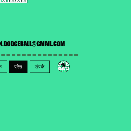
EN.DODGEBALL@GMAIL.COM
क
प्रेस
संपर्क