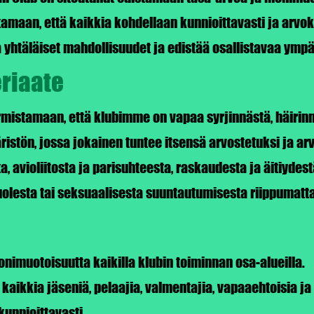
maan, että kaikkia kohdellaan kunnioittavasti ja arvokk
htäläiset mahdollisuudet ja edistää osallistavaa ympär
eriaate
istamaan, että klubimme on vapaa syrjinnästä, häirinnä
tön, jossa jokainen tuntee itsensä arvostetuksi ja arv
 avioliitosta ja parisuhteesta, raskaudesta ja äitiydest
lesta tai seksuaalisesta suuntautumisesta riippumatta
onimuotoisuutta kaikilla klubin toiminnan osa-alueilla.
aikkia jäseniä, pelaajia, valmentajia, vapaaehtoisia ja
unnioittavasti.