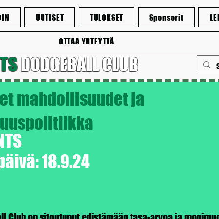
OIN
UUTISET
TULOKSET
Sponsorit
LE
OTTAA YHTEYTTÄ
NTS
DODGEBALL CLUB
et mahdollisuudet ja
uspolitiikka
NTS
äivä: 18.9.24
ll Club on sitoutunut edistämään tasa-arvoa ja monim