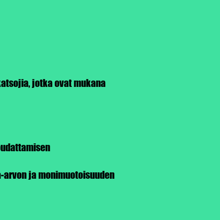
katsojia, jotka ovat mukana
oudattamisen
asa-arvon ja monimuotoisuuden