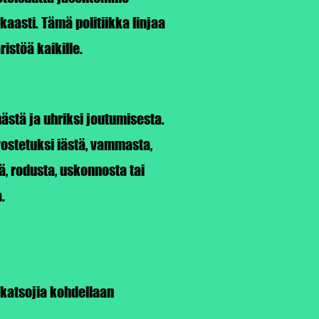
aasti. Tämä politiikka linjaa
istöä kaikille.
stä ja uhriksi joutumisesta.
ostetuksi iästä, vammasta,
ä, rodusta, uskonnosta tai
.
 katsojia kohdellaan