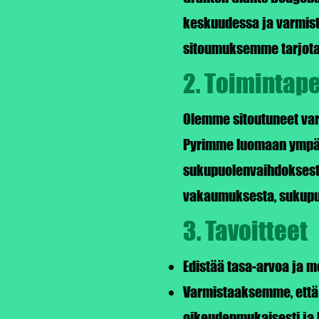
keskuudessa ja varmista
sitoumuksemme tarjota y
2. Toimintap
Olemme sitoutuneet varm
Pyrimme luomaan ympäris
sukupuolenvaihdoksesta,
vakaumuksesta, sukupuo
3. Tavoitteet
Edistää tasa-arvoa ja m
Varmistaaksemme, että k
oikeudenmukaisesti ja k