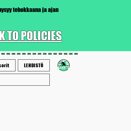
 pysyy tehokkaana ja ajan
K TO POLICIES
sorit
LEHDISTÖ