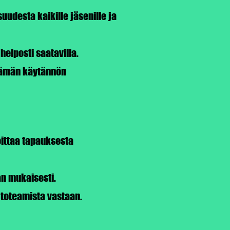
uudesta kaikille jäsenille ja
 helposti saatavilla.
 tämän käytännön
oittaa tapauksesta
an mukaisesti.
 toteamista vastaan.