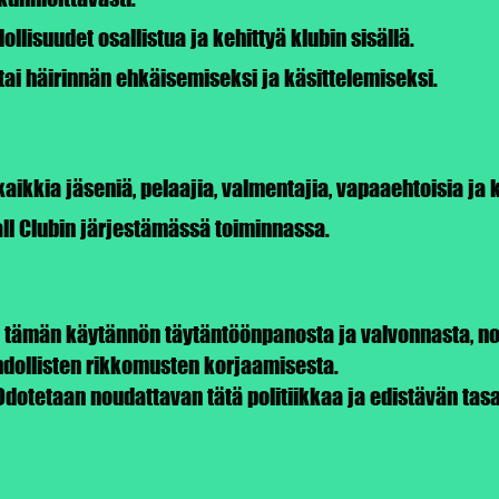
llisuudet osallistua ja kehittyä klubin sisällä.
tai häirinnän ehkäisemiseksi ja käsittelemiseksi.
ikkia jäseniä, pelaajia, valmentajia, vapaaehtoisia ja 
ll Clubin järjestämässä toiminnassa.
a tämän käytännön täytäntöönpanosta ja valvonnasta, n
dollisten rikkomusten korjaamisesta.
: Odotetaan noudattavan tätä politiikkaa ja edistävän t