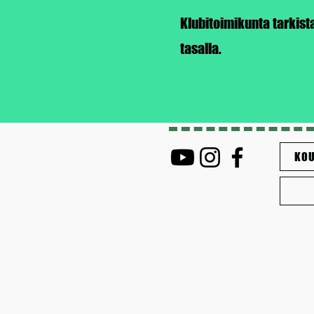
Klubitoimikunta tarkis
tasalla.
KOU