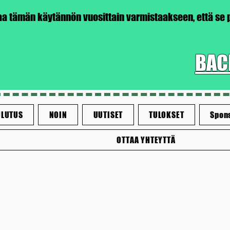
taa tämän käytännön vuosittain varmistaakseen, että se
BAC
LUTUS
NOIN
UUTISET
TULOKSET
Spon
OTTAA YHTEYTTÄ