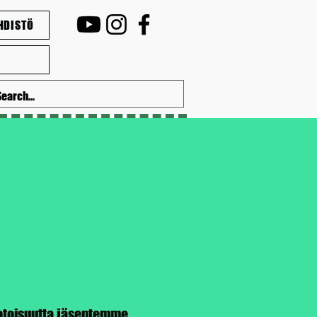
HDISTÖ
uotoisuutta jäsentemme