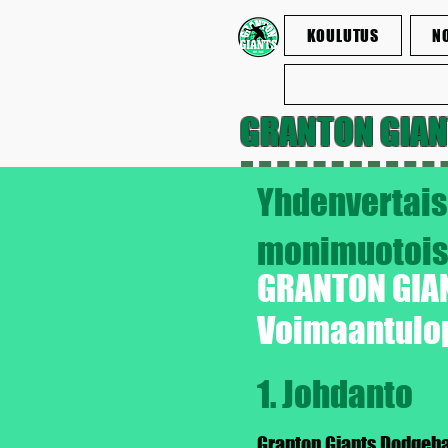
KOULUTUS
N
GRANTON GIA
Yhdenvertais
monimuotoisu
GRANTON GIA
Voimaantulop
1. Johdanto
Granton Giants Dodgeba