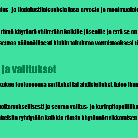
tus- ja tiedotustilaisuuksia tasa-arvosta ja monimuotois
 tämä käytäntö välitetään kaikille jäsenille ja että se on
 seuraa säännöllisesti klubin toimintaa varmistaaksesi
 ja valitukset
kokee joutuneensa syrjityksi tai ahdistelluksi, tulee ilm
uottamuksellisesti ja seuran valitus- ja kurinpitopolitiik
iteisiin ryhdytään kaikkia tämän käytännön rikkomisen