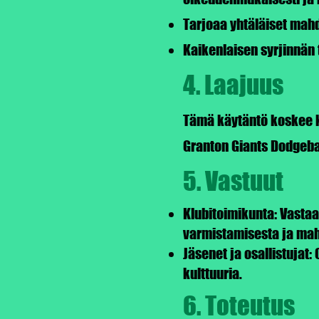
Tarjoaa yhtäläiset mahdo
Kaikenlaisen syrjinnän 
4. Laajuus
Tämä käytäntö koskee ka
Granton Giants Dodgeba
5. Vastuut
Klubitoimikunta: Vasta
varmistamisesta ja mah
Jäsenet ja osallistujat
kulttuuria.
6. Toteutus