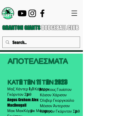
GRANTON GIANTS
DODGEBALL CLUB
ΑΠΟΤΕΛΕΣΜΑΤΑ
ΚΑΤΩ ΤΩΝ 11 ΤΩΝ 2023
Μαξ Χάντερ (γ) Κάμερον
Μάρκους Γουίστον
Γκόρντον Σμιθ
Κέισον Χάρισον
Angus Graham Alex
Όλιβερ Γκοργκούλο
MacDougall
Μέισον Άντερσον
Μακ ΜακΚόρμικ Μάρκους
Κάμερον Γκόρντον Σμιθ