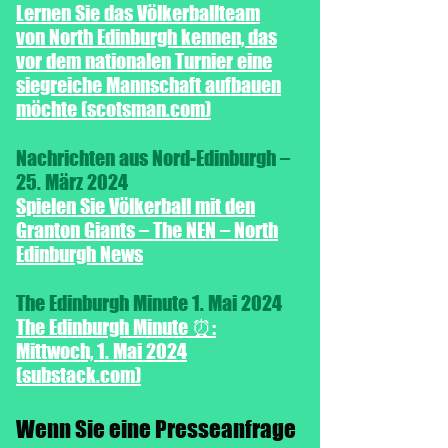
Lernen Sie das Völkerballteam
von North Edinburgh kennen, das
vor dem nationalen Turnier eine
siegreiche Mannschaft aufbauen
möchte (scotsman.com)
Nachrichten aus Nord-Edinburgh –
25. März 2024
Spielen Sie Völkerball mit den
Granton Giants – The NEN – North
Edinburgh News
The Edinburgh Minute 1. Mai 2024
The Edinburgh Minute ⏰:
Mittwoch, 1. Mai 2024
(substack.com)
Wenn Sie eine Presseanfrage