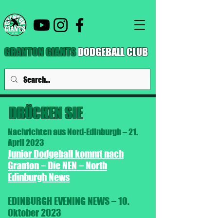
GRANTON GIANTS
DODGEBALL CLUB
DRÜCKEN SIE
Nachrichten aus Nord-Edinburgh – 21.
April 2023
Junior Dodgeball kommt nach
Granton – Die NEN – North
Edinburgh News
EDINBURGH EVENING NEWS – 10.
Oktober 2023