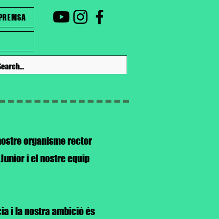
PREMSA
 nostre organisme rector
unior i el nostre equip
ia i la nostra ambició és