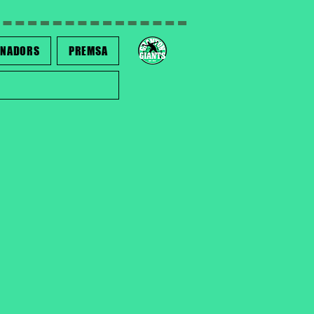
INADORS
PREMSA