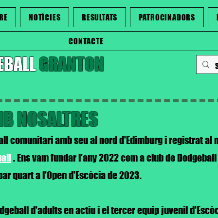
RE
NOTÍCIES
RESULTATS
PATROCINADORS
CONTACTE
EBALL
GRANTON
MB NOSALTRES
l comunitari amb seu al nord d'Edimburg i registrat al
all
. Ens vam fundar l'any 2022 com a club de Dodgeball J
ar quart a l'Open d'Escòcia de 2023.
geball d'adults en actiu i el tercer equip juvenil d'Escòc