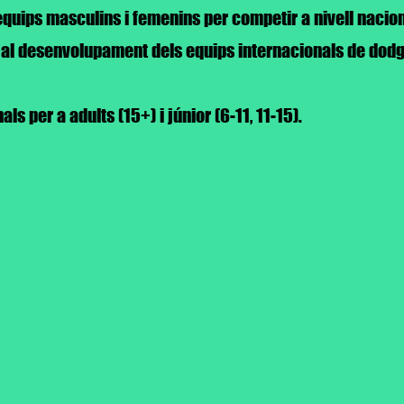
equips masculins i femenins per competir a nivell naciona
 al desenvolupament dels equips internacionals de dodg
s per a adults (15+) i júnior (6-11, 11-15).