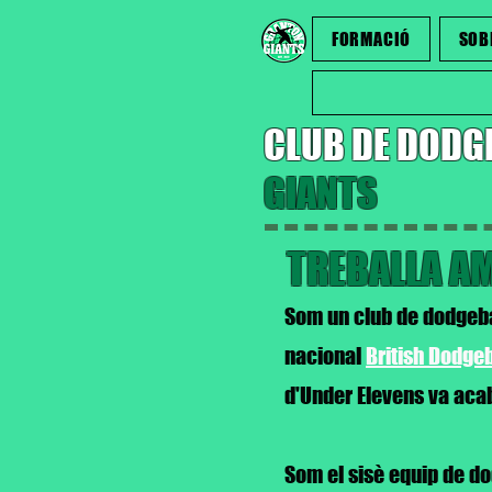
FORMACIÓ
SOB
CLUB DE DODG
GIANTS
TREBALLA A
Som un club de dodgebal
nacional
British Dodgeb
d'Under Elevens va acab
Som el sisè equip de dod